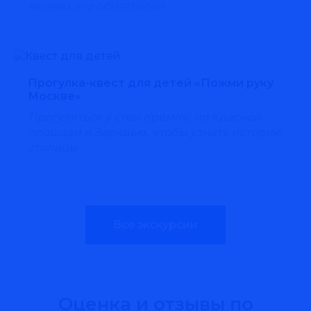
жизнях его обитателей
Прогулка-квест для детей «Пожми руку
Москве»
Прогуляться у стен Кремля, по Красной
площади и Зарядью, чтобы узнать историю
столицы
Все экскурсии
Оценка и отзывы по
Свидание с Москвой - классическая