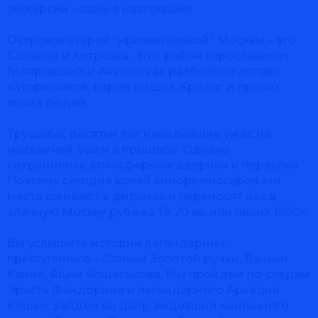
экскурсии – самые настоящие!
Островок старой “криминальной” Москвы – это
Солянка и Хитровка. Этот район «прославили»
Гиляровский и Акунин как разбойное логово
каторжников, воров, нищих, бродяг и прочих
лихих людей.
Трущобы, десятки лет наводившие ужас на
москвичей, ушли в прошлое. Однако
сохранились атмосферные дворики и переулки.
Поэтому сегодня волей кинорежиссеров эти
места оживают в фильмах и переносят нас в
злачную Москву рубежа 19-20 вв. или лихих 1990х.
Вы услышите истории легендарных
преступников – Соньки Золотой ручки, Ваньки
Каина, Яшки Кошелькова. Мы пройдем по следам
Эраста Фандорина и легендарного Аркадия
Кошко. Зайдем во двор, видевший киношного