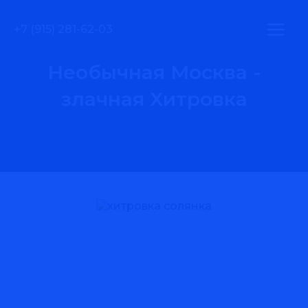
Перейти
MAI
к
+7 (915) 281-62-03
содержимому
ME
Необычная Москва -
злачная Хитровка