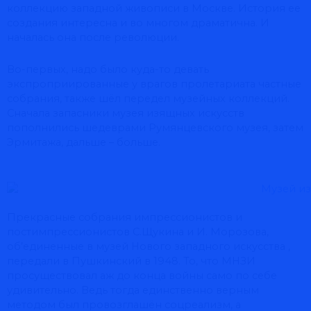
коллекцию западной живописи в Москве. История ее
создания интересна и во многом драматична. И
началась она после революции.
Во-первых, надо было куда-то девать
экспроприированные у врагов пролетариата частные
собрания, также шёл передел музейных коллекций.
Сначала запасники музея изящных искусств
пополнились шедеврами Румянцевского музея, затем
Эрмитажа, дальше – больше.
Прекрасные собрания импрессионистов и
постимпрессионистов С.Щукина и И. Морозова,
об’единенные в музей Нового западного искусства ,
передали в Пушкинский в 1948. То, что МНЗИ
просуществовал аж до конца войны само по себе
удивительно. Ведь тогда единственно верным
методом был провозглашён соцреализм, а