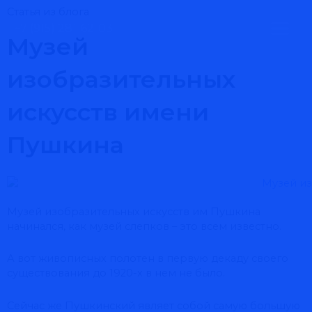
Перейти
MAI
Статья из блога
к
+7 (915) 281-62-03
содержимому
Музей
MEN
изобразительных
искусств имени
Пушкина
Музей изобразительных искусств им Пушкина
начинался, как музей слепков – это всем известно.
А вот живописных полотен в первую декаду своего
существования до 1920-х в нем не было.
Сейчас же Пушкинский являет собой самую большую