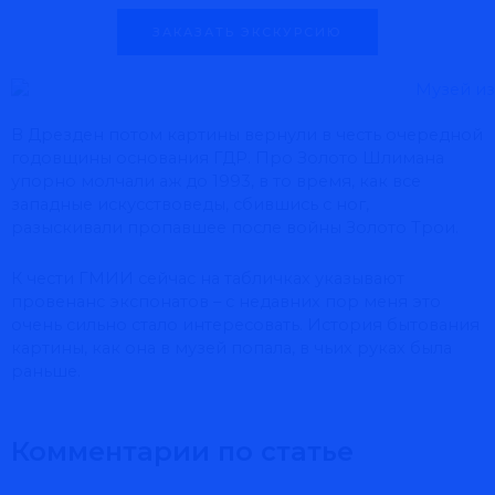
ЗАКАЗАТЬ ЭКСКУРСИЮ
В Дрезден потом картины вернули в честь очередной
годовщины основания ГДР. Про Золото Шлимана
упорно молчали аж до 1993, в то время, как все
западные искусствоведы, сбившись с ног,
разыскивали пропавшее после войны Золото Трои.
К чести ГМИИ сейчас на табличках указывают
провенанс экспонатов – с недавних пор меня это
очень сильно стало интересовать. История бытования
картины, как она в музей попала, в чьих руках была
раньше.
Комментарии по статье