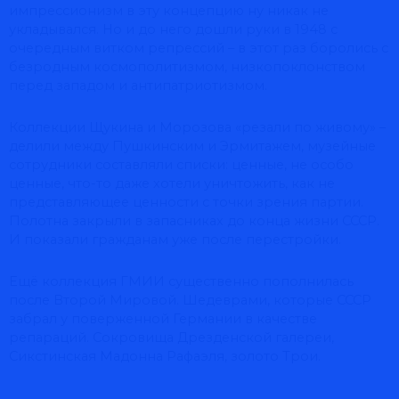
импрессионизм в эту концепцию ну никак не
укладывался. Но и до него дошли руки в 1948 с
очередным витком репрессий – в этот раз боролись с
безродным космополитизмом, низкопоклонством
перед западом и антипатриотизмом.
Коллекции Щукина и Морозова «резали по живому» –
делили между Пушкинским и Эрмитажем, музейные
сотрудники составляли списки: ценные, не особо
ценные, что-то даже хотели уничтожить, как не
представляющее ценности с точки зрения партии.
Полотна закрыли в запасниках до конца жизни СССР.
И показали гражданам уже после перестройки.
Ещё коллекция ГМИИ существенно пополнилась
после Второй Мировой. Шедеврами, которые СССР
забрал у поверженной Германии в качестве
репараций. Сокровища Дрезденской галереи,
Сикстинская Мадонна Рафаэля, золото Трои.